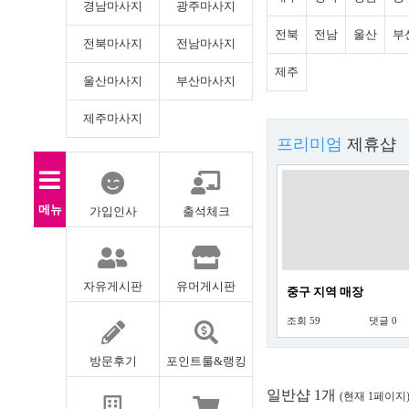
경남마사지
광주마사지
전북
전남
울산
부
전북마사지
전남마사지
제주
울산마사지
부산마사지
제주마사지
프리미엄
제휴샵
메뉴
가입인사
출석체크
자유게시판
유머게시판
중구 지역 매장
조회 59
댓글 0
방문후기
포인트룰&랭킹
일반샵 1개
(현재 1페이지