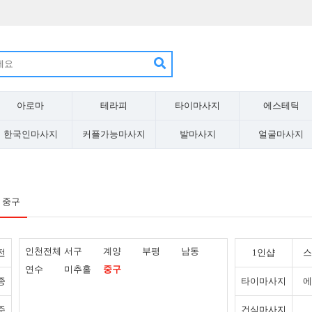
아로마
테라피
타이마사지
에스테틱
한국인마사지
커플가능마사지
발마사지
얼굴마사지
중구
인천전체
서구
계양
부평
남동
전
1인샵
스
연수
미추홀
중구
종
타이마사지
에
주
건식마사지