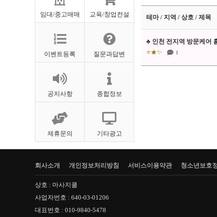
임대/중고매매
교육/창업컨설
테마 / 지역 / 상호 / 제목
♣ 인천 전지역 방문케어 
⭐★✨
1
이벤트등록
질문과답변
공지사항
종합정보
제휴문의
기타광고
회사소개
개인정보처리방침
서비스이용약관
청소년보호
상호 : 마사지쿨
사업자번호 : 640-03-01206
대표번호 : 010-9840-5478