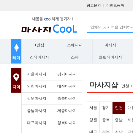
광고문의
|
이벤트등록
1인샵
스웨디시
마사지
건식마사지
스파
호텔식마사지
테마
서울마사지
경기마사지
마사지샵
인천
인천마사지
대전마사지
지역
강원마사지
충북마사지
서울
경기
인천
대
충남마사지
세종마사지
강원
충북
충남
세
대구마사지
경북마사지
대구
경북
경남
광