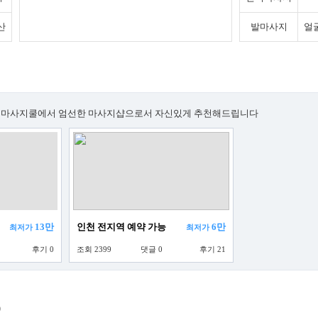
산
발마사지
얼
마사지쿨에서 엄선한 마사지샵으로서 자신있게 추천해드립니다
13만
인천 전지역 예약 가능
6만
최저가
최저가
후기 0
조회 2399
댓글 0
후기 21
)