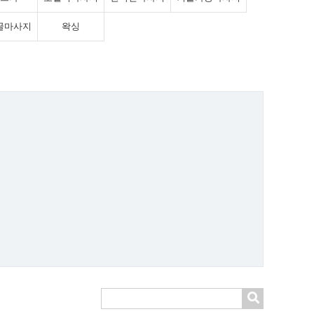
굴마사지
왁싱