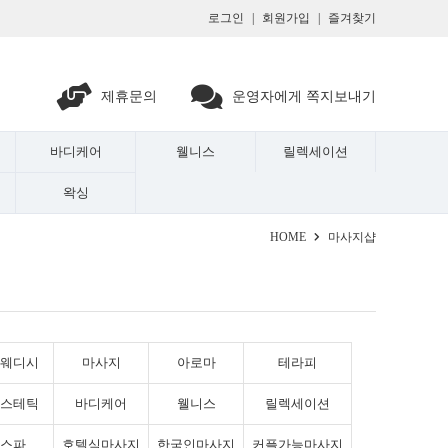
로그인
|
회원가입
|
즐겨찾기
제휴문의
운영자에게 쪽지보내기
바디케어
웰니스
릴렉세이션
왁싱
HOME
마사지샵
웨디시
마사지
아로마
테라피
스테틱
바디케어
웰니스
릴렉세이션
스파
호텔식마사지
한국인마사지
커플가능마사지