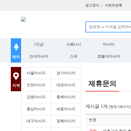
광고문의
|
이벤트등록
1인샵
스웨디시
마사지
건식마사지
스파
호텔식마사지
테마
서울마사지
경기마사지
제휴문의
인천마사지
대전마사지
지역
강원마사지
충북마사지
게시글 1개
(현재 1페이지
충남마사지
세종마사지
번호
대구마사지
경북마사지