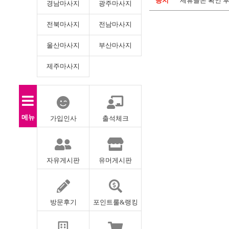
공지
제휴글은 확인 
경남마사지
광주마사지
전북마사지
전남마사지
울산마사지
부산마사지
제주마사지
메뉴
가입인사
출석체크
자유게시판
유머게시판
방문후기
포인트룰&랭킹