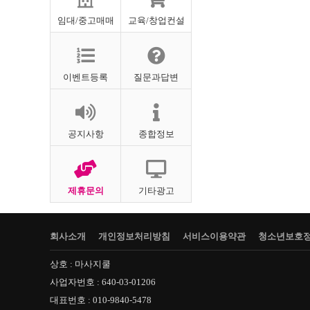
임대/중고매매
교육/창업컨설
이벤트등록
질문과답변
공지사항
종합정보
제휴문의
기타광고
회사소개
개인정보처리방침
서비스이용약관
청소년보호
상호 : 마사지쿨
사업자번호 : 640-03-01206
대표번호 : 010-9840-5478