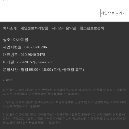
메인으로 나가기
회사소개
개인정보처리방침
서비스이용약관
청소년보호정책
상호 : 마사지쿨
사업자번호 : 640-03-01206
대표번호 : 010-9840-5478
이메일 : cool20152@naver.com
운영시간 : 평일 09:00 ~ 18:00 (토·일·공휴일 휴무)
더보기
1. 본 웹사이트에 게시된 모든 컨텐츠는 허락없이 무단으로 복제하거나 사용할 수 없으며 이를 어
길 경우 저작권법에 의거하여 법적 책임을 물을 수 있습니다.
2. 당사는 마사지 컨텐츠 정보제공자로서 회원이 등록한 컨텐츠 및 이와 관련한 어떤 거래에 대해
서 일체 책임을 지지 않습니다.
3. 본 웹사이트에 표시되는 이메일 주소가 전자우편 수집프로그램이나 그 밖의 기술적 장치를 이
용하여 무단으로 수집되는 것을 거부하며 이를 위반시 정보통신망 이용촉진 및 정보보호 등에 관
한 법률에 의해 형사처벌을 받을 수 있습니다.