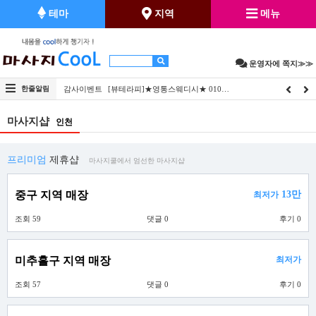
테마
지역
메뉴
운영자에 쪽지≫≫
한줄알림
감사이벤트
[뷰테라피]★영통스웨디시★ 010…
마사지샵
인천
프리미엄
제휴샵
마사지쿨에서 엄선한 마사지샵
중구 지역 매장
13만
최저가
조회 59
댓글 0
후기 0
미추홀구 지역 매장
최저가
조회 57
댓글 0
후기 0