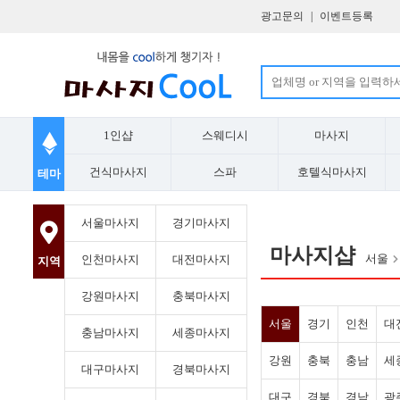
광고문의
|
이벤트등록
1인샵
스웨디시
마사지
건식마사지
스파
호텔식마사지
테마
서울마사지
경기마사지
마사지샵
서울
인천마사지
대전마사지
지역
강원마사지
충북마사지
서울
경기
인천
대
충남마사지
세종마사지
강원
충북
충남
세
대구마사지
경북마사지
대구
경북
경남
광