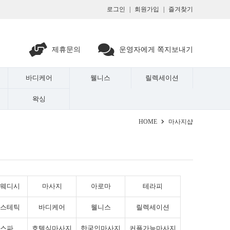
로그인
|
회원가입
|
즐겨찾기
제휴문의
운영자에게 쪽지보내기
바디케어
웰니스
릴렉세이션
왁싱
HOME
마사지샵
웨디시
마사지
아로마
테라피
스테틱
바디케어
웰니스
릴렉세이션
스파
호텔식마사지
한국인마사지
커플가능마사지