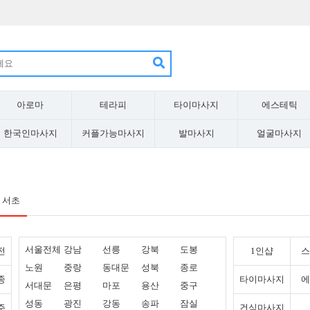
아로마
테라피
타이마사지
에스테틱
한국인마사지
커플가능마사지
발마사지
얼굴마사지
서초
서울전체
강남
선릉
강북
도봉
전
1인샵
스
노원
중랑
동대문
성북
종로
종
타이마사지
에
서대문
은평
마포
용산
중구
성동
광진
강동
송파
잠실
주
건식마사지