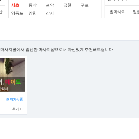
서초
동작
관악
금천
구로
산
발마사지
얼
영등포
양천
강서
마사지쿨에서 엄선한 마사지샵으로서 자신있게 추천해드립니다
6만
최저가
후기 19
)