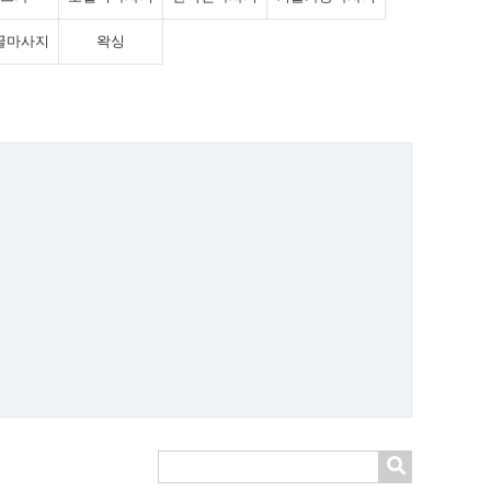
굴마사지
왁싱