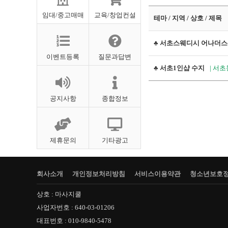
임대/중고매매
교육/창업컨설
테마 / 지역 / 상호 / 제목
♣ 서초스웨디시 어나더
이벤트등록
질문과답변
♣ 서초1인샵 수지
| 서
공지사항
종합정보
제휴문의
기타광고
회사소개
개인정보처리방침
서비스이용약관
청소년보호
상호 : 마사지쿨
사업자번호 : 640-03-01206
대표번호 : 010-9840-5478