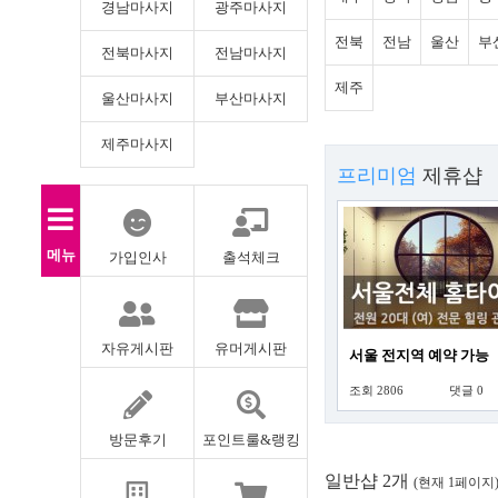
경남마사지
광주마사지
전북
전남
울산
부
전북마사지
전남마사지
제주
울산마사지
부산마사지
제주마사지
프리미엄
제휴샵
메뉴
가입인사
출석체크
자유게시판
유머게시판
서울 전지역 예약 가능
조회 2806
댓글 0
방문후기
포인트룰&랭킹
일반샵 2개
(현재 1페이지