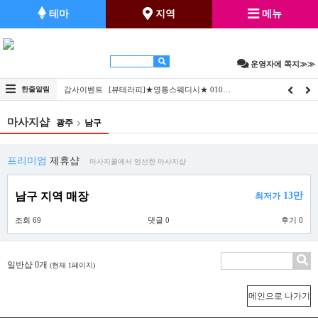
테마
지역
메뉴
운영자에 쪽지≫≫
…
한줄알림
감사이벤트
[뷰테라피]★영통스웨디시★ 010…
감사이
마사지샵
광주
남구
프리미엄
제휴샵
마사지쿨에서 엄선한 마사지샵
남구 지역 매장
13만
최저가
조회 69
댓글 0
후기 0
일반샵 0개
(현재 1페이지)
메인으로 나가기