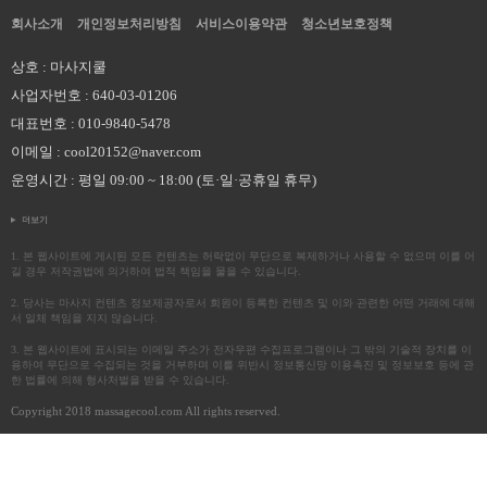
회사소개
개인정보처리방침
서비스이용약관
청소년보호정책
상호 : 마사지쿨
사업자번호 : 640-03-01206
대표번호 : 010-9840-5478
이메일 : cool20152@naver.com
운영시간 : 평일 09:00 ~ 18:00 (토·일·공휴일 휴무)
더보기
1. 본 웹사이트에 게시된 모든 컨텐츠는 허락없이 무단으로 복제하거나 사용할 수 없으며 이를 어
길 경우 저작권법에 의거하여 법적 책임을 물을 수 있습니다.
2. 당사는 마사지 컨텐츠 정보제공자로서 회원이 등록한 컨텐츠 및 이와 관련한 어떤 거래에 대해
서 일체 책임을 지지 않습니다.
3. 본 웹사이트에 표시되는 이메일 주소가 전자우편 수집프로그램이나 그 밖의 기술적 장치를 이
용하여 무단으로 수집되는 것을 거부하며 이를 위반시 정보통신망 이용촉진 및 정보보호 등에 관
한 법률에 의해 형사처벌을 받을 수 있습니다.
Copyright 2018 massagecool.com All rights reserved.