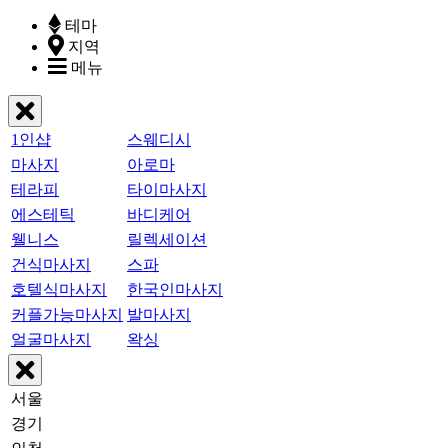
테마
지역
메뉴
1인샵
스웨디시
마사지
아로마
테라피
타이마사지
에스테틱
바디케어
웰니스
릴렉세이션
건식마사지
스파
호텔식마사지
한국인마사지
커플가능마사지
발마사지
얼굴마사지
왁싱
서울
경기