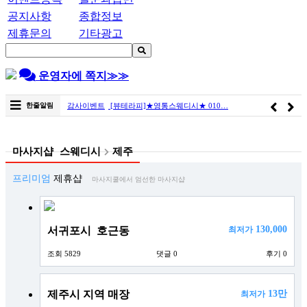
공지사항
종합정보
제휴문의
기타광고
운영자에 쪽지≫≫
한줄알림
감사이벤트
[뷰테라피]★영통스웨디시★ 010…
마사지샵
스웨디시
제주
프리미엄
제휴샵
마사지쿨에서 엄선한 마사지샵
130,000
서귀포시 호근동
최저가
조회 5829
댓글 0
후기 0
제주시 지역 매장
13만
최저가