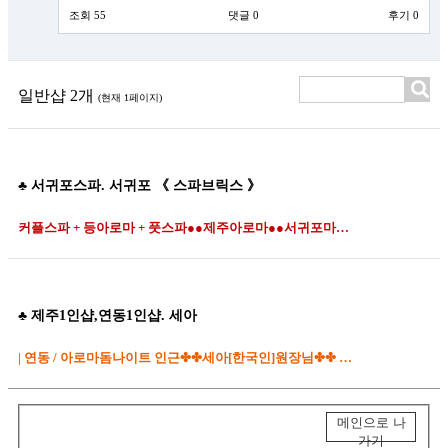
조회 55
댓글 0
후기 0
일반샵 2개
(현재 1페이지)
♣ 서귀포스파. 서귀포 《 스파브릭스 》
커플스파 + 등아로마 + 풋스파●●제주아로마●●서귀포마사지●●호근동테라피●●태평로스파
♣ 제주1인샵,연동1인샵. 세아
| 연동 / 아로마돔나이트 인근✤✤세아[한국인]원장님✤✤ ★☆테라피&스웨디시☆★
메인으로 나
가기