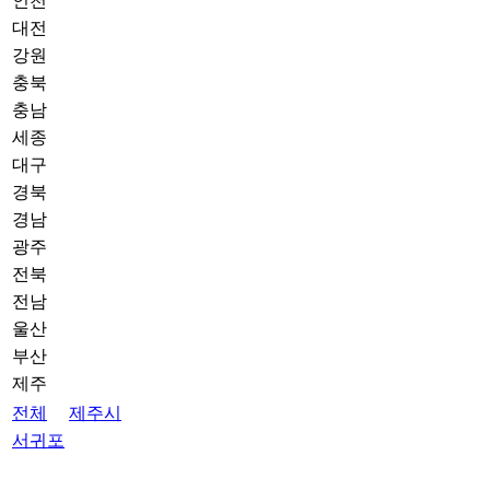
인천
대전
강원
충북
충남
세종
대구
경북
경남
광주
전북
전남
울산
부산
제주
전체
제주시
서귀포