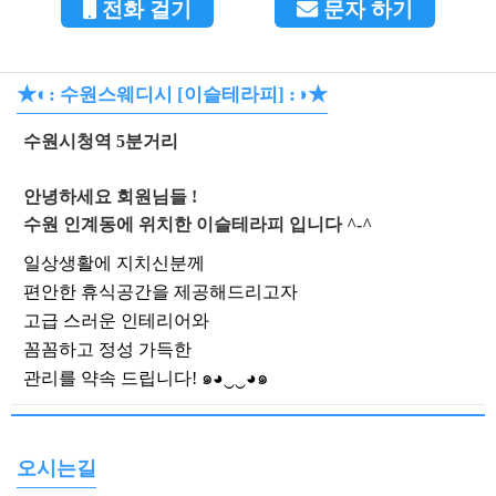
전화 걸기
문자 하기
★◐:
:◑★
수원스웨디시 [이슬테라피]
수원시청역 5분거리
안녕하세요 회원님들 !
수원 인계동에 위치한 이슬테라피 입니다 ^-^
일상생활에 지치신분께
편안한 휴식공간을 제공해드리고자
고급 스러운 인테리어와
꼼꼼하고 정성 가득한
관리를 약속 드립니다! ๑◕‿‿◕๑
오시는길