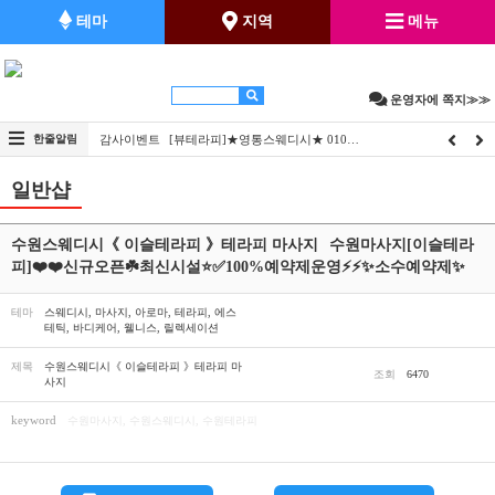
테마
지역
메뉴
운영자에 쪽지≫≫
…
한줄알림
감사이벤트
[뷰테라피]★영통스웨디시★ 010…
감사이
일반샵
수원스웨디시《 이슬테라피 》테라피 마사지
수원마사지[이슬테라
피]❤️❤️신규오픈☘️️최신시설⭐✅100%예약제운영⚡⚡✨소수예약제✨
테마
스웨디시, 마사지, 아로마, 테라피, 에스
테틱, 바디케어, 웰니스, 릴렉세이션
제목
수원스웨디시《 이슬테라피 》테라피 마
조회
6470
사지
keyword
수원마사지, 수원스웨디시, 수원테라피