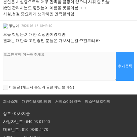
본인은 시설충으로써 매우 만족함 곰팡이 없으니 샤워 할 맛남
봤던 관리사분도 좋았는데 이름을 못물어봄ㅋㅋ
시설,청결 중요하게 생각하면 만족할꺼임
밍발이
2026-06-13 18:49:19
오늘 첫방문,기대반 걱정반이였지만
결과는 대만족 고민중인 분들은 가보시는걸 추천드려요~
후기등록
비밀글 (체크시 본인과 글쓴이만 보여짐)
회사소개
개인정보처리방침
서비스이용약관
청소년보호정책
상호 : 마사지쿨
사업자번호 : 640-03-01206
대표번호 : 010-9840-5478