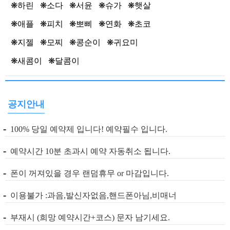
❋하린 ❋소다 ❋서윤 ❋슈가 ❋햇살
❋애플 ❋피치 ❋뽀삐 ❋연화 ❋초코
❋지젤 ❋모찌 ❋콩순이 ❋귀요미
❋새콤이 ❋달콤이
공지안내
-
  100% 당일 예약제 입니다! 예약필수 입니다. 
-
  예약시간 10분 초과시 예약 자동취소 됩니다. 
-
  폰이 꺼져있을 경우 랜덤휴무 or 마감입니다. 
-
  이용불가 :과음,발신자없음,핸드폰아님,비매너 
-
  부재시 (희망 예약시간+코스) 문자 남기세요. 